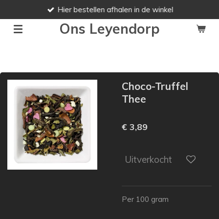
Hier bestellen afhalen in de winkel
Ga
direct
Ons Leyendorp
naar
de
hoofdinhoud
Choco-Truffel
Thee
€ 3,89
Uitverkocht
Per 100 gram