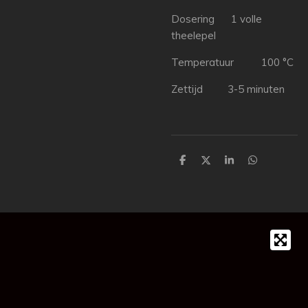
Dosering 1 volle
theelepel
Temperatuur 100 °C
Zettijd 3-5 minuten
D
D
S
D
e
e
h
e
l
e
a
l
e
l
r
e
n
e
n