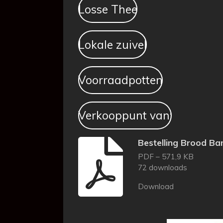
Losse Thee
Lokale zuivel
Voorraadpotten
Verkooppunt van:
Bestelling Brood Ba
PDF – 571,9 KB
72 downloads
Download