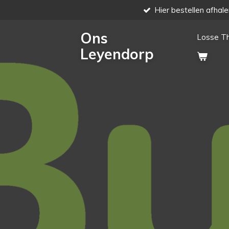
Hier bestellen afhale
Ga
direct
Ons
naar
Losse T
de
Leyendorp
hoofdinhoud