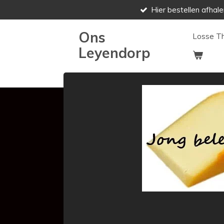
Hier bestellen afhale
Ga
direct
Ons
naar
Losse T
de
Leyendorp
hoofdinhoud