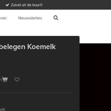
Zuivel uit de buurt!
van:
Nieuws/acties
 belegen Koemelk
n
elk