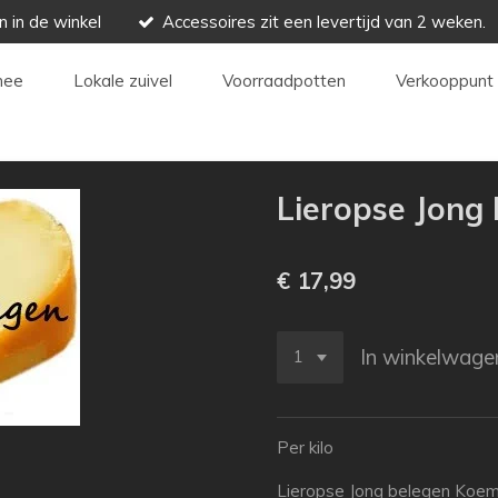
n in de winkel
Accessoires zit een levertijd van 2 weken.
hee
Lokale zuivel
Voorraadpotten
Verkooppunt 
Lieropse Jong
€ 17,99
In winkelwage
Per kilo
Lieropse Jong belegen Koem