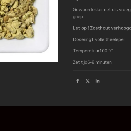
Gewoon lekker net als vroeg
griep.
Let op ! Zoethout verhoog
Dosering1 volle theelepel
Temperatuur100 °C
Zet tijd6-8 minuten
D
D
S
e
e
h
l
e
a
e
l
r
n
e