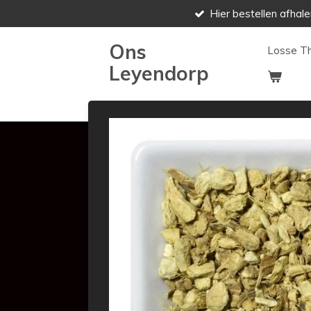
Hier bestellen afhale
Ga
direct
Ons
naar
Losse T
de
Leyendorp
hoofdinhoud