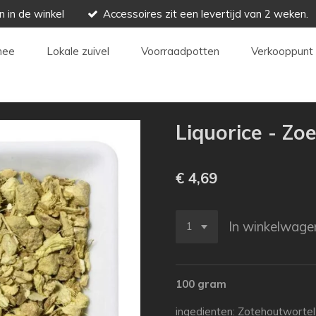
n in de winkel
Accessoires zit een levertijd van 2 weken.
hee
Lokale zuivel
Voorraadpotten
Verkooppunt 
Liquorice - Zo
€ 4,69
In winkelwage
100 gram
ingedienten: Zotehoutwortel