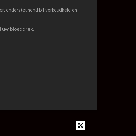
er. ondersteunend bij verkoudheid en
d uw bloeddruk.