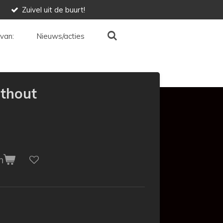
Zuivel uit de buurt!
van:
Nieuws/acties
ethout
n