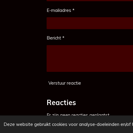
E-mailadres *
Bericht *
Verstuur reactie
Reacties
Er zijn geen reacties geplaatst.
© 2021 - 2026 Ons Leyendorp
Deze website gebruikt cookies voor analyse-doeleinden en/of h