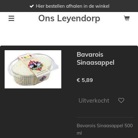
Hier bestellen afhalen in de winkel
Ga
direct
Ons Leyendorp
naar
de
hoofdinhoud
Bavarois
Sinaasappel
€ 5,89
Uitverkocht
Bavarois Sinaasappel 500
ml