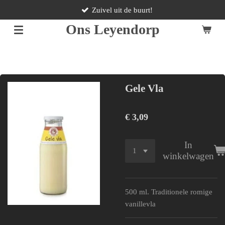
Zuivel uit de buurt!
Ga
direct
Ons Leyendorp
naar
de
hoofdinhoud
Gele Vla
€ 3,09
In
winkelwagen
500 ml. Traditionele romige
vanillevla