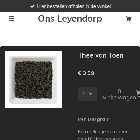
Hier bestellen afhalen in de winkel
Ga
direct
Ons Leyendorp
naar
de
hoofdinhoud
Thee van Toen
€ 3,59
In
winkelwagen
Per 100 gram
Een melange van meer
dan 10 thee-soorten,