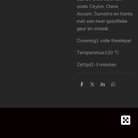
zoals Ceylon, China,
Assam, Sumatra en Kenia,
met een heel specifieke
geur en smaak.
Dosering1 volle theelepel
Temperatuur100 °C
Zettijd2-3 minuten
D
D
S
D
e
e
h
e
l
e
a
l
e
l
r
e
n
e
n