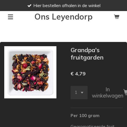
Hier bestellen afhalen in de winkel
Ga
direct
Ons Leyendorp
naar
de
hoofdinhoud
Grandpa's
fruitgarden
€ 4,79
In
winkelwagen
Per 100 gram
Gearomatiseerde fruit