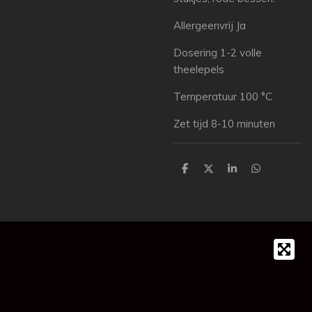
Allergeenvrij Ja
Dosering 1-2 volle
theelepels
Temperatuur 100 °C
Zet tijd 8-10 minuten
D
D
S
D
e
e
h
e
l
e
a
l
e
l
r
e
n
e
n