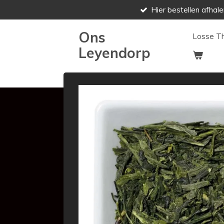
Hier bestellen afhale
Ga
direct
Ons
naar
Losse T
de
Leyendorp
hoofdinhoud