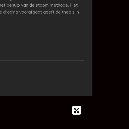
met behulp van de stoom methode. Het
e droging voorafgaat geeft de thee zijn