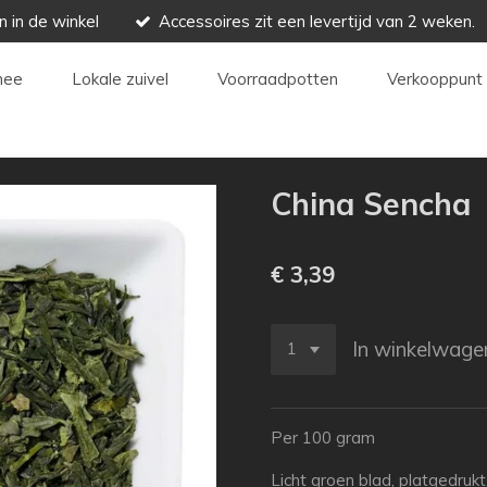
n in de winkel
Accessoires zit een levertijd van 2 weken.
hee
Lokale zuivel
Voorraadpotten
Verkooppunt 
China Sencha
€ 3,39
In winkelwage
Per 100 gram
Licht groen blad, platgedrukt,