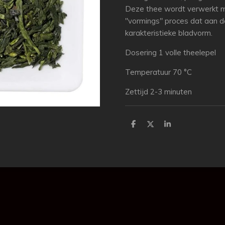
Deze thee wordt verwerkt 
"vormings" proces dat aan d
karakteristieke bladvorm.
Dosering 1 volle theelepel
Temperatuur 70 °C
Zettijd 2-3 minuten
D
D
S
e
e
h
l
e
a
e
l
r
n
e